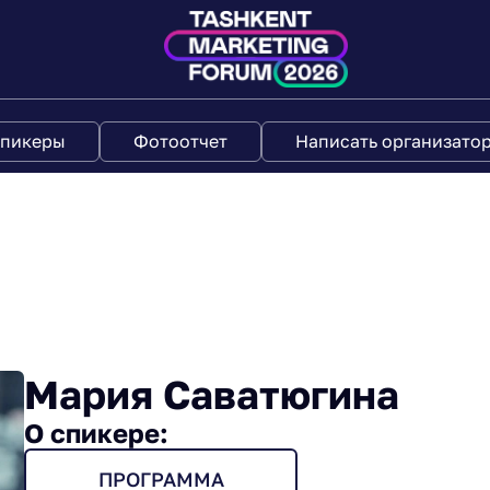
пикеры
Фотоотчет
Написать организато
Мария Саватюгина
О спикере:
ПРОГРАММА