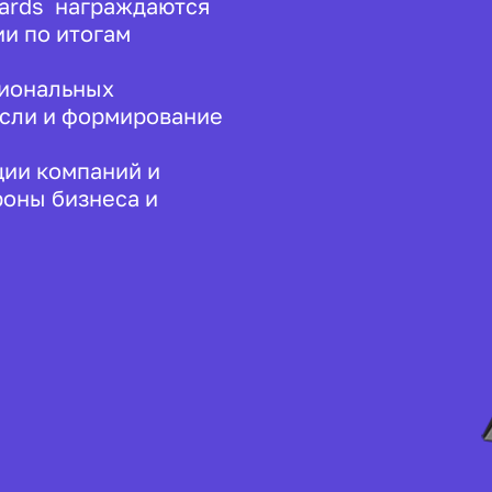
wards награждаются
и по итогам
сиональных
асли и формирование
ции компаний и
роны бизнеса и