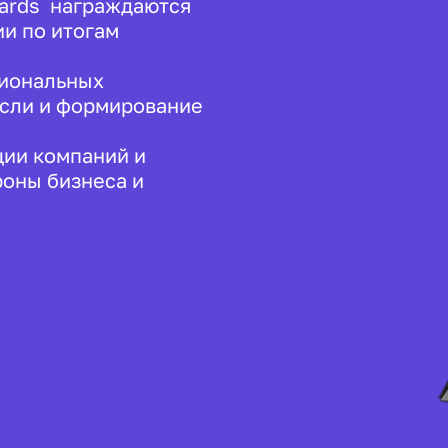
wards награждаются
и по итогам
сиональных
асли и формирование
ции компаний и
роны бизнеса и