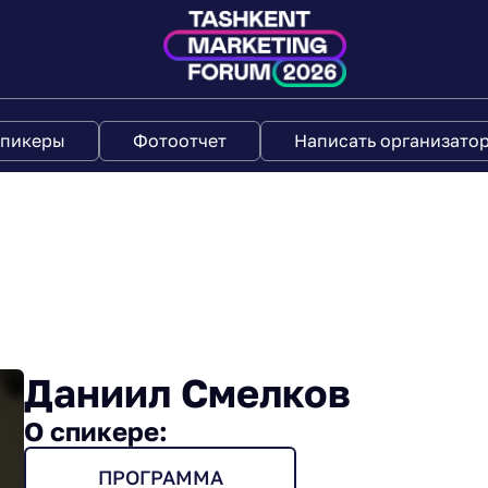
пикеры
Фотоотчет
Написать организато
Даниил Смелков
О спикере:
ПРОГРАММА