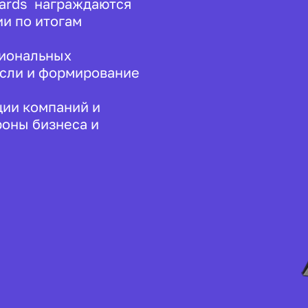
wards награждаются
и по итогам
сиональных
асли и формирование
ции компаний и
роны бизнеса и