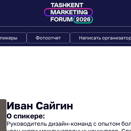
пикеры
Фотоотчет
Написать организато
Иван Сайгин
О спикере:
Руководитель дизайн-команд с опытом бол
член жюри международных конкурсов. Спе